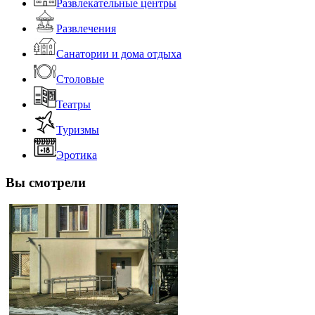
Развлекательные центры
Развлечения
Санатории и дома отдыха
Столовые
Театры
Туризмы
Эротика
Вы смотрели