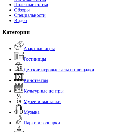
Полезные статьи
Обзоры
Специальности
Видео
Категории
Азартные игры
Гостиницы
Детские игровые залы и площадки
Кинотеатры
Культурные центры
Музеи и выставки
Музыка
Парки и зоопарки