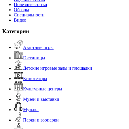
Полезные статьи
Обзоры
Специальности
Видео
Категории
Азартные игры
Гостиницы
Детские игровые залы и площадки
Кинотеатры
Культурные центры
Музеи и выставки
Музыка
Парки и зоопарки