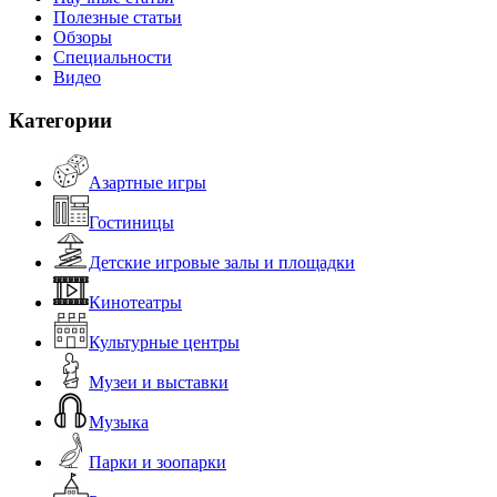
Полезные статьи
Обзоры
Специальности
Видео
Категории
Азартные игры
Гостиницы
Детские игровые залы и площадки
Кинотеатры
Культурные центры
Музеи и выставки
Музыка
Парки и зоопарки