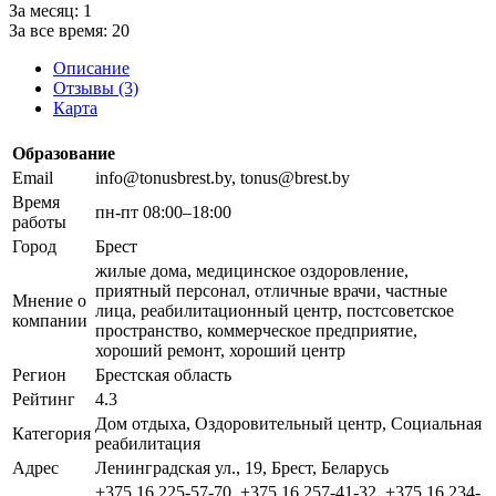
За месяц:
1
За все время:
20
Описание
Отзывы (3)
Карта
Образование
Email
info@tonusbrest.by, tonus@brest.by
Время
пн-пт 08:00–18:00
работы
Город
Брест
жилые дома, медицинское оздоровление,
приятный персонал, отличные врачи, частные
Мнение о
лица, реабилитационный центр, постсоветское
компании
пространство, коммерческое предприятие,
хороший ремонт, хороший центр
Регион
Брестская область
Рейтинг
4.3
Дом отдыха, Оздоровительный центр, Социальная
Категория
реабилитация
Адрес
Ленинградская ул., 19, Брест, Беларусь
+375 16 225-57-70, +375 16 257-41-32, +375 16 234-