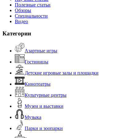
Полезные статьи
Обзоры
Специальности
Видео
Категории
Азартные игры
Гостиницы
Детские игровые залы и площадки
Кинотеатры
Культурные центры
Музеи и выставки
Музыка
Парки и зоопарки