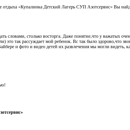
е отдыха «Купалинка Детский Лагерь СУП Азотсервис» Вы найде
ать словами, столько восторга. Даже понятие,что у важатых очен
и) это так рассуждает мой ребенок. Вс так было здорово,что зво
 Вайбере и фото и видео детей их развлечения мы могли видеть, 
ью!
зотсервис»