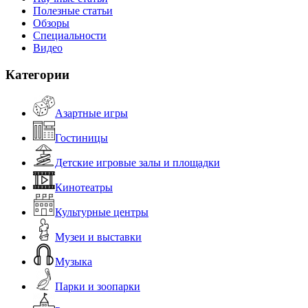
Полезные статьи
Обзоры
Специальности
Видео
Категории
Азартные игры
Гостиницы
Детские игровые залы и площадки
Кинотеатры
Культурные центры
Музеи и выставки
Музыка
Парки и зоопарки