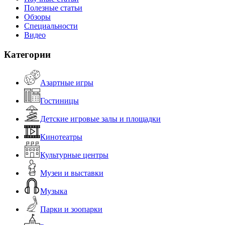
Полезные статьи
Обзоры
Специальности
Видео
Категории
Азартные игры
Гостиницы
Детские игровые залы и площадки
Кинотеатры
Культурные центры
Музеи и выставки
Музыка
Парки и зоопарки