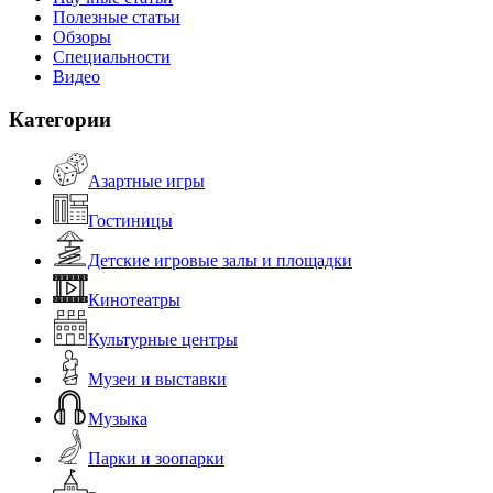
Полезные статьи
Обзоры
Специальности
Видео
Категории
Азартные игры
Гостиницы
Детские игровые залы и площадки
Кинотеатры
Культурные центры
Музеи и выставки
Музыка
Парки и зоопарки