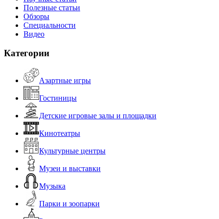
Полезные статьи
Обзоры
Специальности
Видео
Категории
Азартные игры
Гостиницы
Детские игровые залы и площадки
Кинотеатры
Культурные центры
Музеи и выставки
Музыка
Парки и зоопарки