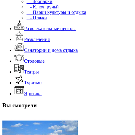
- Зоопарки
- Ключ, ручьй
- Парки культуры и отдыха
- Пляжи
Развлекательные центры
Развлечения
Санатории и дома отдыха
Столовые
Театры
Туризмы
Эротика
Вы смотрели