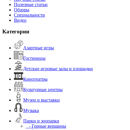
Полезные статьи
Обзоры
Специальности
Видео
Категории
Азартные игры
Гостиницы
Детские игровые залы и площадки
Кинотеатры
Культурные центры
Музеи и выставки
Музыка
Парки и зоопарки
- Горные вершины