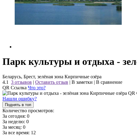
Парк культуры и отдыха - зе
Беларусь, Брест, зелёная зона Кирпичные озёра
4.1
3 отзывов
|
Оставить отзыв
|
В заметки
|
В сравнение
QR Ссылка
Что это?
Нашли ошибку?
Поднять в топ
Количество просмотров:
За сегодня:
0
За неделю:
0
За месяц:
0
За все время:
12