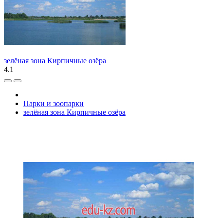
зелёная зона Кирпичные озёра
4.1
Парки и зоопарки
зелёная зона Кирпичные озёра