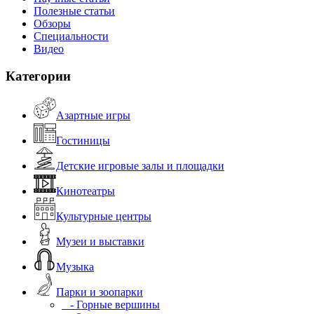
Полезные статьи
Обзоры
Специальности
Видео
Категории
Азартные игры
Гостиницы
Детские игровые залы и площадки
Кинотеатры
Культурные центры
Музеи и выставки
Музыка
Парки и зоопарки
- Горные вершины