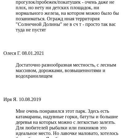
прогулок/пробежек/покатушек - очень даже не
плох, но нету ни детских площадок, ни
нормального железа, на котором можно было бы
позаниматься. Огражд нная территория
"Солнечной Долины" не в сч т - просто так вас
туда не пустят
Олеся Г.
08.01.2021
Достаточно разнообразная местность, с лесным
массивом, дорожками, возвышеннотями и
водохранилищем
Иря Я.
10.08.2019
Мне очень понравился этот парк. Здесь есть
катамараны, надувные горки, батуты и большие
деревья на которых можно с легкостью залезть.
Для любителей рыбалки или пикников это
идеальное место. Но лавочке маловато, хотелось