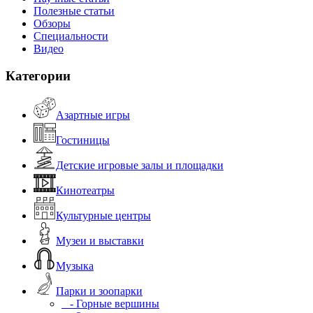
Полезные статьи
Обзоры
Специальности
Видео
Категории
Азартные игры
Гостиницы
Детские игровые залы и площадки
Кинотеатры
Культурные центры
Музеи и выставки
Музыка
Парки и зоопарки
- Горные вершины