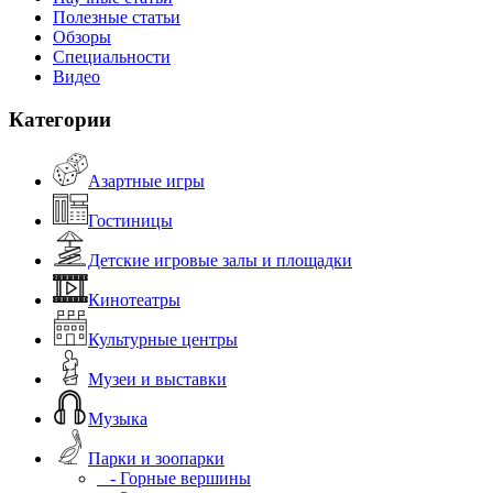
Полезные статьи
Обзоры
Специальности
Видео
Категории
Азартные игры
Гостиницы
Детские игровые залы и площадки
Кинотеатры
Культурные центры
Музеи и выставки
Музыка
Парки и зоопарки
- Горные вершины