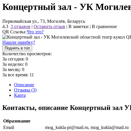
Концертный зал - УК Могилев
Первомайская ул., 73, Могилёв, Беларусь
4.3
3 отзывов
|
Оставить отзыв
|
В заметки
|
В сравнение
QR Ссылка
Что это?
Нашли ошибку?
Поднять в топ
Количество просмотров:
За сегодня:
0
За неделю:
0
За месяц:
0
За все время:
11
Описание
Отзывы (3)
Карта
Контакты, описание Концертный зал У
Образование
Email
mog_kukla-pr@mail.ru, mog_kukla@mail.ru