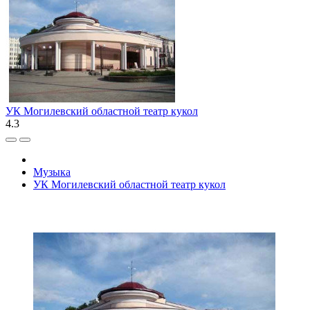
УК Могилевский областной театр кукол
4.3
Музыка
УК Могилевский областной театр кукол