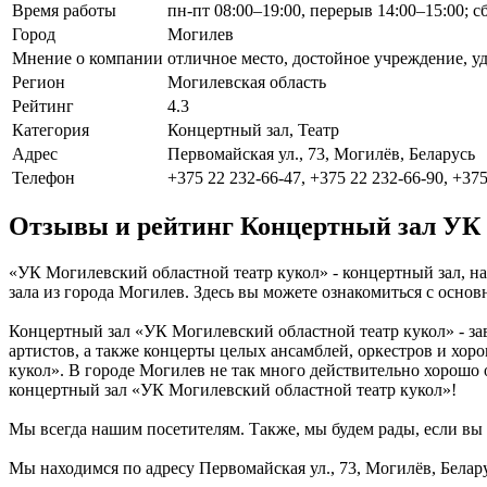
Время работы
пн-пт 08:00–19:00, перерыв 14:00–15:00; с
Город
Могилев
Мнение о компании
отличное место, достойное учреждение, у
Регион
Могилевская область
Рейтинг
4.3
Категория
Концертный зал, Театр
Адрес
Первомайская ул., 73, Могилёв, Беларусь
Телефон
+375 22 232-66-47, +375 22 232-66-90, +375
Отзывы и рейтинг Концертный зал УК 
«УК Могилевский областной театр кукол» - концертный зал, на
зала из города Могилев. Здесь вы можете ознакомиться с осно
Концертный зал «УК Могилевский областной театр кукол» - за
артистов, а также концерты целых ансамблей, оркестров и хор
кукол». В городе Могилев не так много действительно хорошо 
концертный зал «УК Могилевский областной театр кукол»!
Мы всегда нашим посетителям. Также, мы будем рады, если вы п
Мы находимся по адресу Первомайская ул., 73, Могилёв, Белар