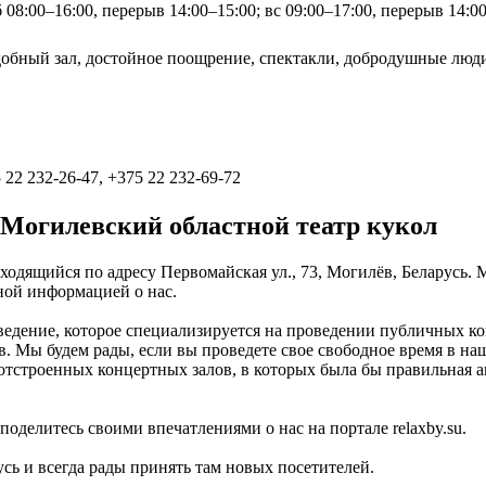
б 08:00–16:00, перерыв 14:00–15:00; вс 09:00–17:00, перерыв 14:0
добный зал, достойное поощрение, спектакли, добродушные люди,
 22 232-26-47, +375 22 232-69-72
Могилевский областной театр кукол
ходящийся по адресу Первомайская ул., 73, Могилёв, Беларусь.
вной информацией о нас.
ведение, которое специализируется на проведении публичных к
ов. Мы будем рады, если вы проведете свое свободное время в 
отстроенных концертных залов, в которых была бы правильная а
оделитесь своими впечатлениями о нас на портале relaxby.su.
усь и всегда рады принять там новых посетителей.