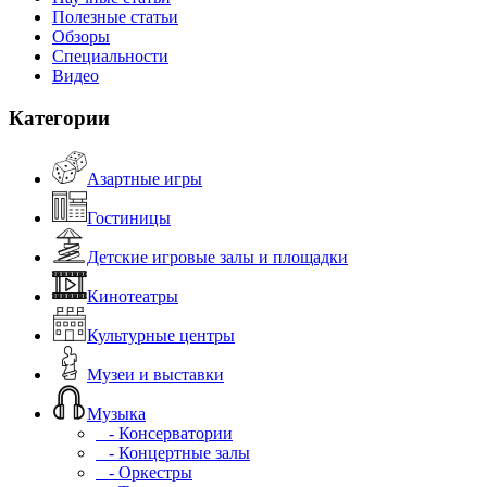
Полезные статьи
Обзоры
Специальности
Видео
Категории
Азартные игры
Гостиницы
Детские игровые залы и площадки
Кинотеатры
Культурные центры
Музеи и выставки
Музыка
- Консерватории
- Концертные залы
- Оркестры