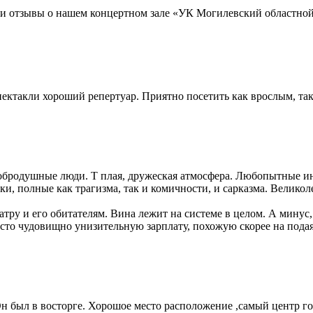
 и отзывы о нашем концертном зале «УК Могилевский областной
ектакли хороший репертуар. Приятно посетить как врослым, так
добродушные люди. Т плая, дружеская атмосфера. Любопытные и
ики, полные как трагизма, так и комичности, и сарказма. Велик
тру и его обитателям. Вина лежит на системе в целом. А минус, 
сто чудовищно унизительную зарплату, похожую скорее на подая
Он был в восторге. Хорошое место расположение ,самый центр го