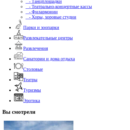
- Танцплощадки
- Театрально-концертные кассы
- Филармонии
- Хоры, хоровые студии
Парки и зоопарки
Развлекательные центры
Развлечения
Санатории и дома отдыха
Столовые
Театры
Туризмы
Эротика
Вы смотрели