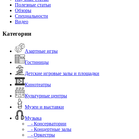
Полезные статьи
Обзоры
Специальности
Видео
Категории
Азартные игры
Гостиницы
Детские игровые залы и площадки
Кинотеатры
Культурные центры
Музеи и выставки
Музыка
- Консерватории
- Концертные залы
- Оркестры