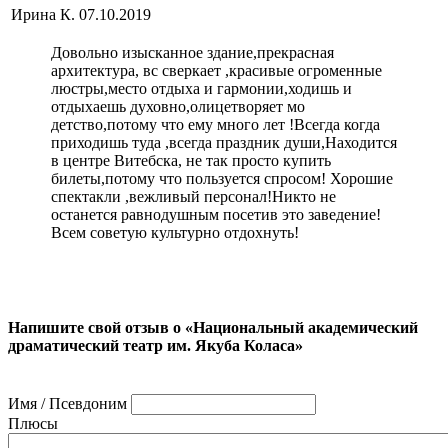
Ирина К.
07.10.2019
Довольно изысканное здание,прекрасная
архитектура, вс сверкает ,красивые огроменные
люстры,место отдыха и гармонии,ходишь и
отдыхаешь духовно,олицетворяет мо
детство,потому что ему много лет !Всегда когда
приходишь туда ,всегда праздник души,Находится
в центре Витебска, не так просто купить
билеты,потому что пользуется спросом! Хорошие
спектакли ,вежливый персонал!Никто не
останется равнодушным посетив это заведение!
Всем советую культурно отдохнуть!
Напишите свой отзыв о «Национальный академический
драматический театр им. Якуба Коласа»
Имя / Псевдоним
Плюсы