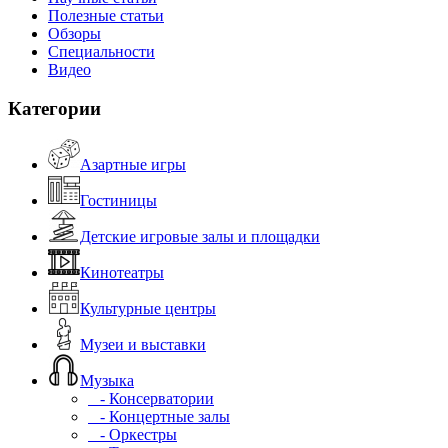
Полезные статьи
Обзоры
Специальности
Видео
Категории
Азартные игры
Гостиницы
Детские игровые залы и площадки
Кинотеатры
Культурные центры
Музеи и выставки
Музыка
- Консерватории
- Концертные залы
- Оркестры