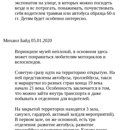
экспонатов на улице, в которых можно посидеть
везде и вс потрогать, понажимать, почувствовать
себя водителем трамвая или автобуса образца 60-х
гг. Детям будет особенно интересно.
Михаил Байд
05.01.2020
Впринципе музей неплохой, в основном здесь
может понравиться любителям мотоциклов и
велосипедов.
Советую сразу идти на территорию открытую. На
ней представлены автобусы, троллейбусы, такси
и маршрутки из разных стран конца 19 века
начало 21 века. Особенность заключается в том,
что можно зайти внутрь транспорта и даже
побывать в отделении для водителей.
На закрытой территории находятся 3 зала,
санузел, гардероб, актовый зал(для мероприятий).
В первом зале, он же основной, есть три
отделения: развитие автобуса, развитие
троллейбуса и развитие трамвая. Кстати возле