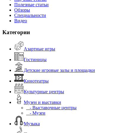
Полезные статьи
Обзоры
Специальности
Видео
Категории
Азартные игры
Гостиницы
Детские игровые залы и площадки
Кинотеатры
Культурные центры
Музеи и выставки
- Выставочные центры
- Музеи
Музыка