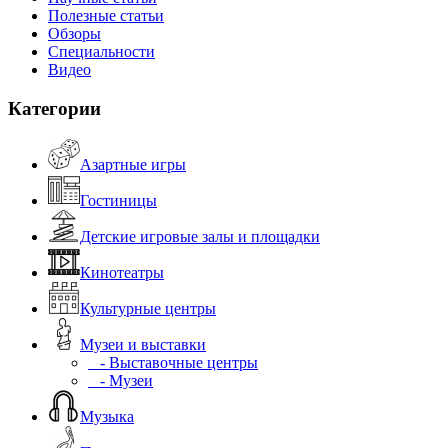
Полезные статьи
Обзоры
Специальности
Видео
Категории
Азартные игры
Гостиницы
Детские игровые залы и площадки
Кинотеатры
Культурные центры
Музеи и выставки
- Выставочные центры
- Музеи
Музыка