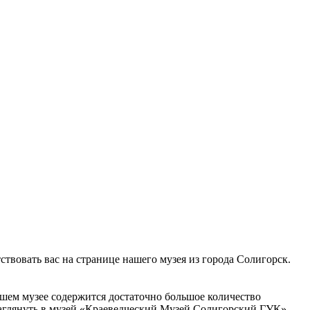
твовать вас на странице нашего музея из города Солигорск.
ашем музее содержится достаточно большое количество
 заглянуть в музей «Краеведческий Музей Солигорский ГУК»,