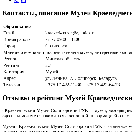
Карта
Контакты, описание Музей Краеведче
Образование
Email
kraeved-muzej@yandex.ru
Время работы
вт-вс 09:00–18:00
Город
Солигорск
Мнение о компании
посредственный музей, интересные выста
Регион
Минская область
Рейтинг
2.7
Категория
Музей
Адрес
ул. Ленина, 7, Солигорск, Беларусь
Телефон
+375 17 422-11-30, +375 17 422-64-73
Отзывы и рейтинг Музей Краеведческ
«Краеведческий Музей Солигорский ГУК» - музей, находящийся 
Здесь вы можете ознакомиться с основной информацией о нас.
Музей «Краеведческий Музей Солигорский ГУК» - отличное мес
интересных экспонатов, которые могут заинтересовать самых 