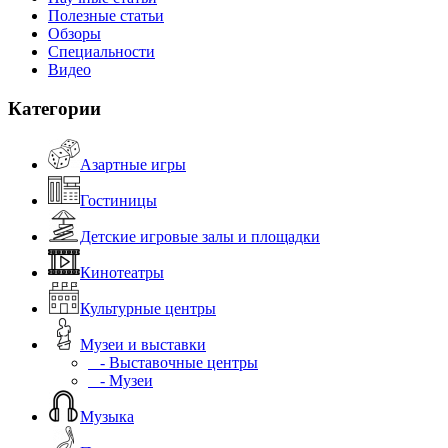
Полезные статьи
Обзоры
Специальности
Видео
Категории
Азартные игры
Гостиницы
Детские игровые залы и площадки
Кинотеатры
Культурные центры
Музеи и выставки
- Выставочные центры
- Музеи
Музыка