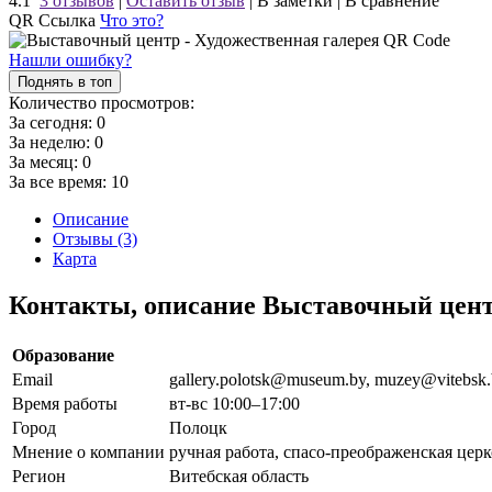
4.1
3 отзывов
|
Оставить отзыв
|
В заметки
|
В сравнение
QR Ссылка
Что это?
Нашли ошибку?
Поднять в топ
Количество просмотров:
За сегодня:
0
За неделю:
0
За месяц:
0
За все время:
10
Описание
Отзывы (3)
Карта
Контакты, описание Выставочный цент
Образование
Email
gallery.polotsk@museum.by, muzey@vitebsk
Время работы
вт-вс 10:00–17:00
Город
Полоцк
Мнение о компании
ручная работа, спасо-преображенская церк
Регион
Витебская область