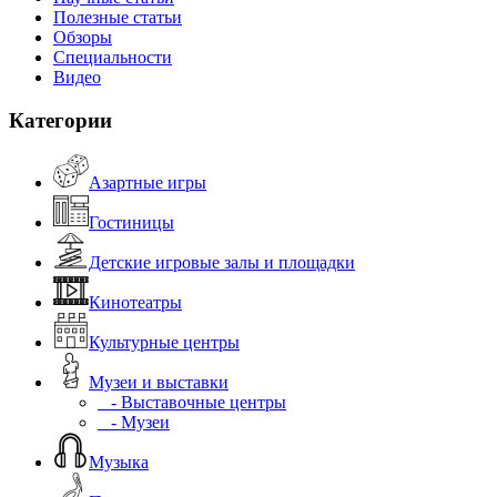
Полезные статьи
Обзоры
Специальности
Видео
Категории
Азартные игры
Гостиницы
Детские игровые залы и площадки
Кинотеатры
Культурные центры
Музеи и выставки
- Выставочные центры
- Музеи
Музыка