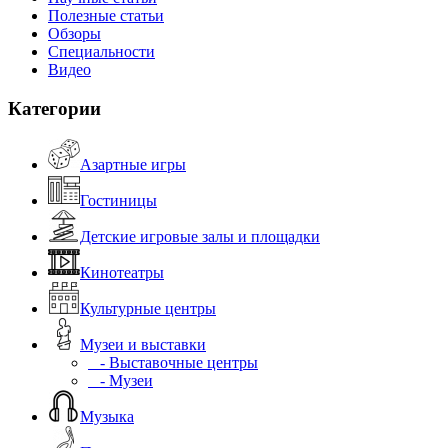
Полезные статьи
Обзоры
Специальности
Видео
Категории
Азартные игры
Гостиницы
Детские игровые залы и площадки
Кинотеатры
Культурные центры
Музеи и выставки
- Выставочные центры
- Музеи
Музыка