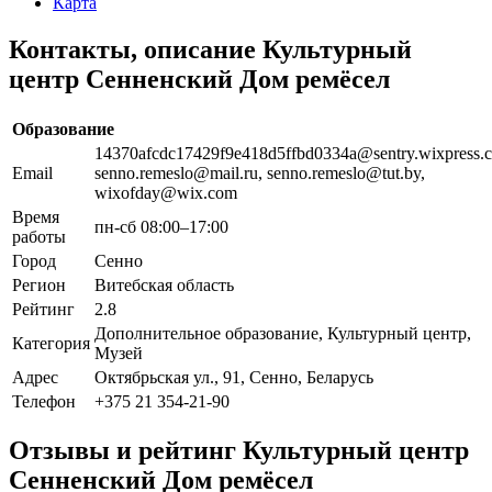
Карта
Контакты, описание Культурный
центр Сенненский Дом ремёсел
Образование
14370afcdc17429f9e418d5ffbd0334a@sentry.wixpress.
Email
senno.remeslo@mail.ru, senno.remeslo@tut.by,
wixofday@wix.com
Время
пн-сб 08:00–17:00
работы
Город
Сенно
Регион
Витебская область
Рейтинг
2.8
Дополнительное образование, Культурный центр,
Категория
Музей
Адрес
Октябрьская ул., 91, Сенно, Беларусь
Телефон
+375 21 354-21-90
Отзывы и рейтинг Культурный центр
Сенненский Дом ремёсел