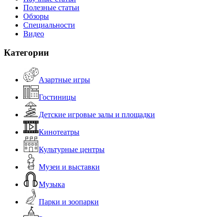
Полезные статьи
Обзоры
Специальности
Видео
Категории
Азартные игры
Гостиницы
Детские игровые залы и площадки
Кинотеатры
Культурные центры
Музеи и выставки
Музыка
Парки и зоопарки