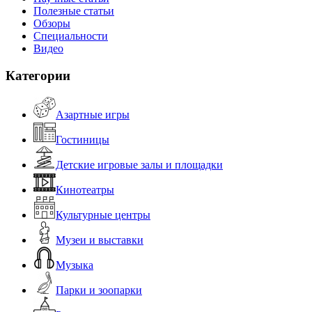
Полезные статьи
Обзоры
Специальности
Видео
Категории
Азартные игры
Гостиницы
Детские игровые залы и площадки
Кинотеатры
Культурные центры
Музеи и выставки
Музыка
Парки и зоопарки