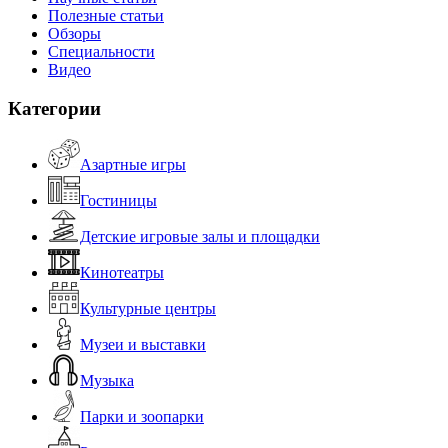
Полезные статьи
Обзоры
Специальности
Видео
Категории
Азартные игры
Гостиницы
Детские игровые залы и площадки
Кинотеатры
Культурные центры
Музеи и выставки
Музыка
Парки и зоопарки