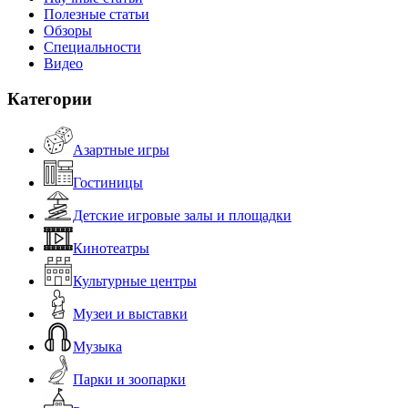
Полезные статьи
Обзоры
Специальности
Видео
Категории
Азартные игры
Гостиницы
Детские игровые залы и площадки
Кинотеатры
Культурные центры
Музеи и выставки
Музыка
Парки и зоопарки