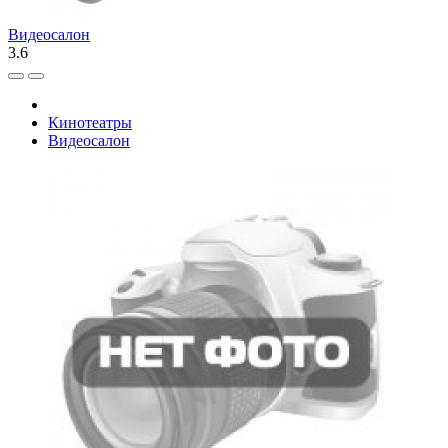
Видеосалон
3.6
Кинотеатры
Видеосалон