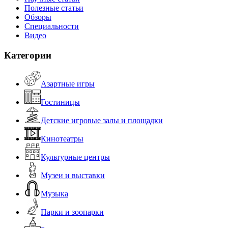
Полезные статьи
Обзоры
Специальности
Видео
Категории
Азартные игры
Гостиницы
Детские игровые залы и площадки
Кинотеатры
Культурные центры
Музеи и выставки
Музыка
Парки и зоопарки