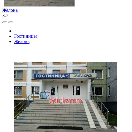
Желонь
3.7
Гостиницы
Желонь