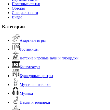
Полезные статьи
Обзоры
Специальности
Видео
Категории
Азартные игры
Гостиницы
Детские игровые залы и площадки
Кинотеатры
Культурные центры
Музеи и выставки
Музыка
Парки и зоопарки