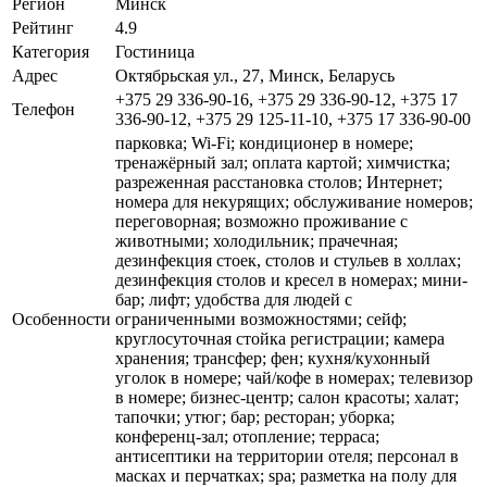
Регион
Минск
Рейтинг
4.9
Категория
Гостиница
Адрес
Октябрьская ул., 27, Минск, Беларусь
+375 29 336-90-16, +375 29 336-90-12, +375 17
Телефон
336-90-12, +375 29 125-11-10, +375 17 336-90-00
парковка; Wi-Fi; кондиционер в номере;
тренажёрный зал; оплата картой; химчистка;
разреженная расстановка столов; Интернет;
номера для некурящих; обслуживание номеров;
переговорная; возможно проживание с
животными; холодильник; прачечная;
дезинфекция стоек, столов и стульев в холлах;
дезинфекция столов и кресел в номерах; мини-
бар; лифт; удобства для людей с
Особенности
ограниченными возможностями; сейф;
круглосуточная стойка регистрации; камера
хранения; трансфер; фен; кухня/кухонный
уголок в номере; чай/кофе в номерах; телевизор
в номере; бизнес-центр; салон красоты; халат;
тапочки; утюг; бар; ресторан; уборка;
конференц-зал; отопление; терраса;
антисептики на территории отеля; персонал в
масках и перчатках; spa; разметка на полу для