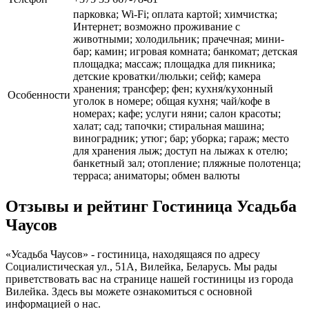
парковка; Wi-Fi; оплата картой; химчистка;
Интернет; возможно проживание с
животными; холодильник; прачечная; мини-
бар; камин; игровая комната; банкомат; детская
площадка; массаж; площадка для пикника;
детские кроватки/люльки; сейф; камера
хранения; трансфер; фен; кухня/кухонный
Особенности
уголок в номере; общая кухня; чай/кофе в
номерах; кафе; услуги няни; салон красоты;
халат; сад; тапочки; стиральная машина;
виноградник; утюг; бар; уборка; гараж; место
для хранения лыж; доступ на лыжах к отелю;
банкетный зал; отопление; пляжные полотенца;
терраса; аниматоры; обмен валюты
Отзывы и рейтинг Гостиница Усадьба
Чаусов
«Усадьба Чаусов» - гостиница, находящаяся по адресу
Социалистическая ул., 51А, Вилейка, Беларусь. Мы рады
приветствовать вас на странице нашей гостиницы из города
Вилейка. Здесь вы можете ознакомиться с основной
информацией о нас.