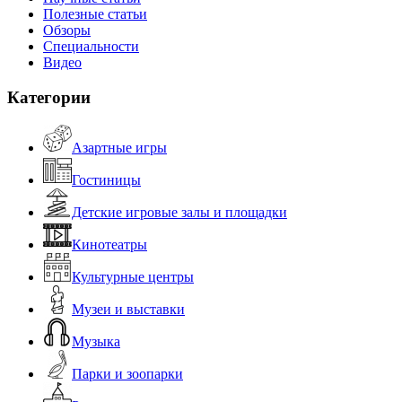
Полезные статьи
Обзоры
Специальности
Видео
Категории
Азартные игры
Гостиницы
Детские игровые залы и площадки
Кинотеатры
Культурные центры
Музеи и выставки
Музыка
Парки и зоопарки