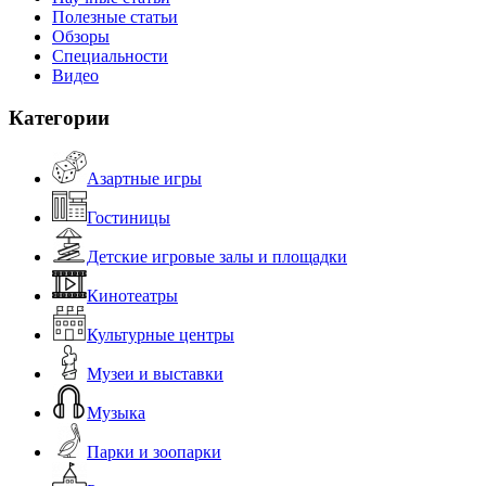
Полезные статьи
Обзоры
Специальности
Видео
Категории
Азартные игры
Гостиницы
Детские игровые залы и площадки
Кинотеатры
Культурные центры
Музеи и выставки
Музыка
Парки и зоопарки