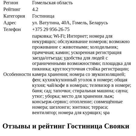
Регион
Гомельская область
Рейтинг
4.2
Категория
Гостиница
Адрес
ул. Ватутина, 40А, Гомель, Беларусь
Телефон
+375 29 956-26-75
парковка; Wi-Fi; Интернет; номера для
некурящих; обслуживание номеров; возможно
проживание с животными; холодильник;
прачечная; камин; ускоренная регистрация
заезда/отъезда; удобства для людей с
ограниченными возможностями; площадка для
пикника; круглосуточная стойка регистрации;
Особенности
камера хранения; номера со звукоизоляцией;
фен; кухня/кухонный уголок в номере; общая
кухня; чай/кофе в номерах; телевизор в номере;
баня; сад; тапочки; стиральная машина; сауна;
утюг; уборка; место для хранения лыж;
консьерж-сервис; отопление; совмещённые
номера; шезлонги; зонтики; терраса;
вентилятор; номера для курящих; spa
Отзывы и рейтинг Гостиница Свояки