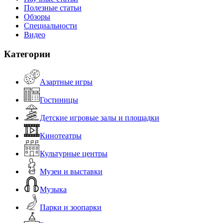
Полезные статьи
Обзоры
Специальности
Видео
Категории
Азартные игры
Гостиницы
Детские игровые залы и площадки
Кинотеатры
Культурные центры
Музеи и выставки
Музыка
Парки и зоопарки