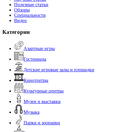
Полезные статьи
Обзоры
Специальности
Видео
Категории
Азартные игры
Гостиницы
Детские игровые залы и площадки
Кинотеатры
Культурные центры
Музеи и выставки
Музыка
Парки и зоопарки