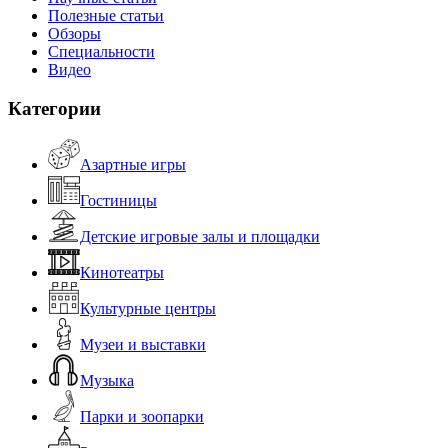
Полезные статьи
Обзоры
Специальности
Видео
Категории
Азартные игры
Гостиницы
Детские игровые залы и площадки
Кинотеатры
Культурные центры
Музеи и выставки
Музыка
Парки и зоопарки