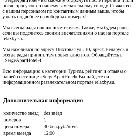
«SergeApartHotel» вы сможете отдохнуть после перелета и\или
после прогулок по нашему замечательному городу. Свяжитесь
с нашим персоналом по контактным данным выше, чтобы
узнать подробнее о свободных номерах!
Мы всегда рады нашим посетителям. Также, мы будем рады,
если вы поделитесь своими впечатлениями о нас на портале
relaxby.su.
Мы находимся по адресу Пихтовая ул., 10, Брест, Беларусь и
всегда рады принять там новых клиентов. Обращайтесь в
«SergeApartHotel»!
Всю информацию в категории Туризм, рейтинг и отзывы о
нашей гостинице «SergeApartHotel» Вы найдете на
информационном развлекательном портале relaxby.su.
Дополнительная информация
количество звёзд
без звёзд
номеров
1
цена номера
30 бел.руб./ночь
время выезда
12:00