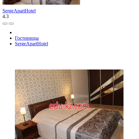
SergeApartHotel
4.3
Гостиницы
SergeApartHotel