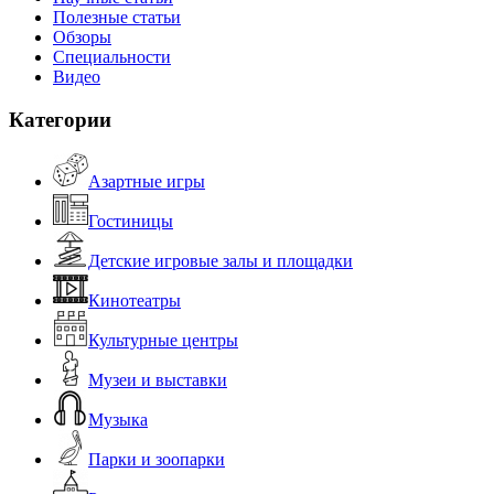
Полезные статьи
Обзоры
Специальности
Видео
Категории
Азартные игры
Гостиницы
Детские игровые залы и площадки
Кинотеатры
Культурные центры
Музеи и выставки
Музыка
Парки и зоопарки