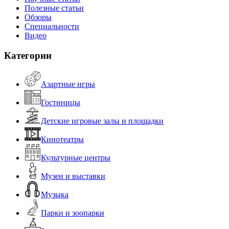
Полезные статьи
Обзоры
Специальности
Видео
Категории
Азартные игры
Гостиницы
Детские игровые залы и площадки
Кинотеатры
Культурные центры
Музеи и выставки
Музыка
Парки и зоопарки