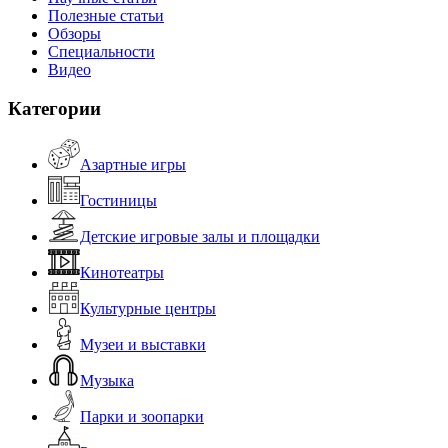
Полезные статьи
Обзоры
Специальности
Видео
Категории
Азартные игры
Гостиницы
Детские игровые залы и площадки
Кинотеатры
Культурные центры
Музеи и выставки
Музыка
Парки и зоопарки