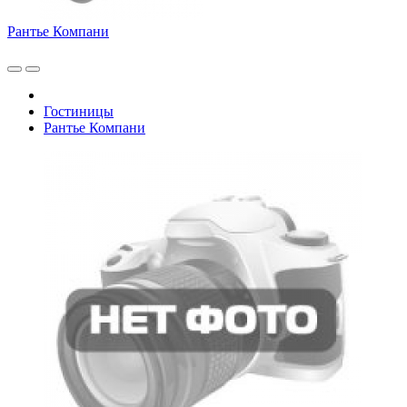
Рантье Компани
Гостиницы
Рантье Компани