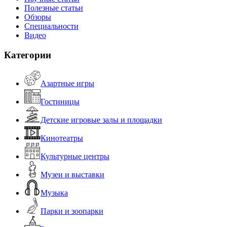
Полезные статьи
Обзоры
Специальности
Видео
Категории
Азартные игры
Гостиницы
Детские игровые залы и площадки
Кинотеатры
Культурные центры
Музеи и выставки
Музыка
Парки и зоопарки