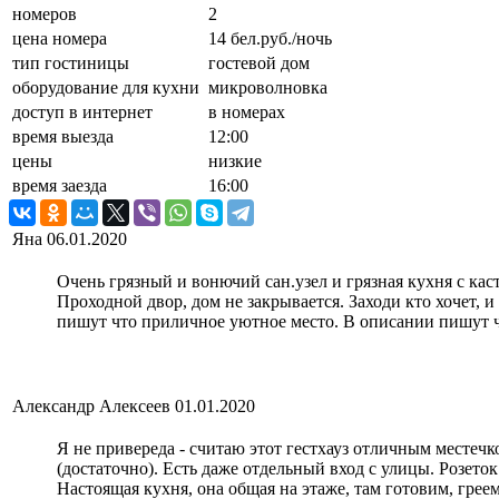
номеров
2
цена номера
14 бел.руб./ночь
тип гостиницы
гостевой дом
оборудование для кухни
микроволновка
доступ в интернет
в номерах
время выезда
12:00
цены
низкие
время заезда
16:00
Яна
06.01.2020
Очень грязный и вонючий сан.узел и грязная кухня с кас
Проходной двор, дом не закрывается. Заходи кто хочет, и
пишут что приличное уютное место. В описании пишут что
Александр Алексеев
01.01.2020
Я не привереда - считаю этот гестхауз отличным местеч
(достаточно). Есть даже отдельный вход с улицы. Розеток 
Настоящая кухня, она общая на этаже, там готовим, греем