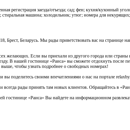
енная регистрация заезда/отъезда; сад; фен; кухня/кухонный угол
; стиральная машина; холодильник; утюг; номера для некурящих
, 18, Брест, Беларусь. Мы рады приветствовать вас на странице 
всех желающих. Если вы приехали из другого города или страны
иезду. В нашей гостинице «Раиса» вы сможете отдохнуть после п
 выше, чтобы узнать подробнее о свободных номерах!
 вы поделитесь своими впечатлениями о нас на портале relaxby.
ь и всегда рады принять там новых клиентов. Обращайтесь в «Раи
й гостинице «Раиса» Вы найдете на информационном развлекате