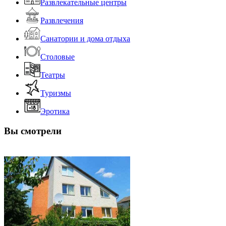
Развлекательные центры
Развлечения
Санатории и дома отдыха
Столовые
Театры
Туризмы
Эротика
Вы смотрели