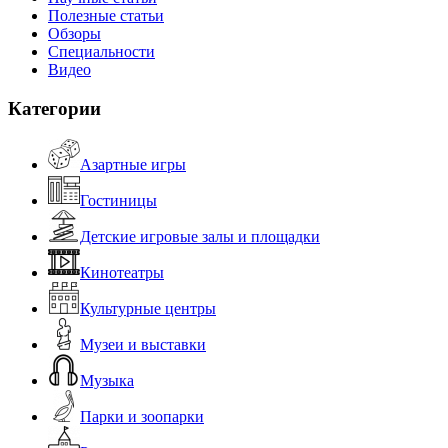
Полезные статьи
Обзоры
Специальности
Видео
Категории
Азартные игры
Гостиницы
Детские игровые залы и площадки
Кинотеатры
Культурные центры
Музеи и выставки
Музыка
Парки и зоопарки