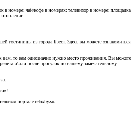
ок в номере; чай/кофе в номерах; телевизор в номере; площадка
; отопление
нашей гостиницы из города Брест. Здесь вы можете ознакомиться
 к нам, то вам однозначно нужно место проживания. Вы можете
ерелета и\или после прогулок по нашему замечательному
su.
са»!
льном портале relaxby.su.