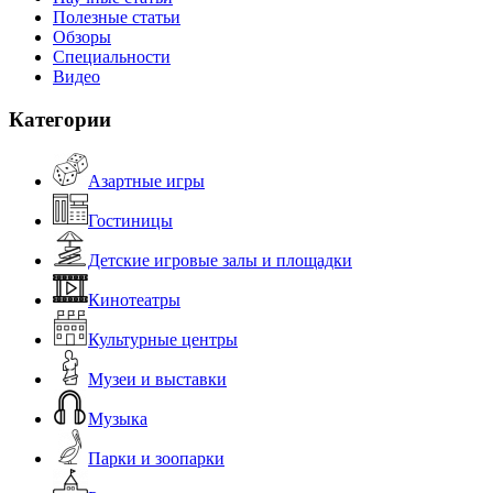
Полезные статьи
Обзоры
Специальности
Видео
Категории
Азартные игры
Гостиницы
Детские игровые залы и площадки
Кинотеатры
Культурные центры
Музеи и выставки
Музыка
Парки и зоопарки