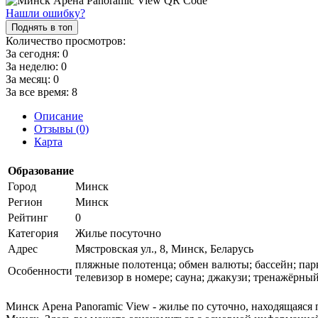
Нашли ошибку?
Поднять в топ
Количество просмотров:
За сегодня:
0
За неделю:
0
За месяц:
0
За все время:
8
Описание
Отзывы (0)
Карта
Образование
Город
Минск
Регион
Минск
Рейтинг
0
Категория
Жилье посуточно
Адрес
Мястровская ул., 8, Минск, Беларусь
пляжные полотенца; обмен валюты; бассейн; парко
Особенности
телевизор в номере; сауна; джакузи; тренажёрный
Минск Арена Panoramic View - жилье по суточно, находящаяся п