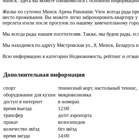
Минск. Здесь вы можете ознакомиться с основной информацией
Жилье по суточно Минск Арена Panoramic View всегда рада пре
место проживания. Вы можете легко забронировать квартиру у 
перелета и\или после прогулок по нашему замечательному гор
Мы всегда рады нашим посетителям. Также, мы будем рады, если
Мы находимся по адресу Мястровская ул., 8, Минск, Беларусь 
Всю информацию в категории Недвижимость, рейтинг и отзывы
Дополнительная информация
спорт
теннисный корт, настольный теннис,
оборудование для кухни
микроволновка
доступ в интернет
в номерах
время выезда
12:00
трансфер
до/от аэропорта
прокат
велосипедов
количество звёзд
без звёзд
время заезда
14:00