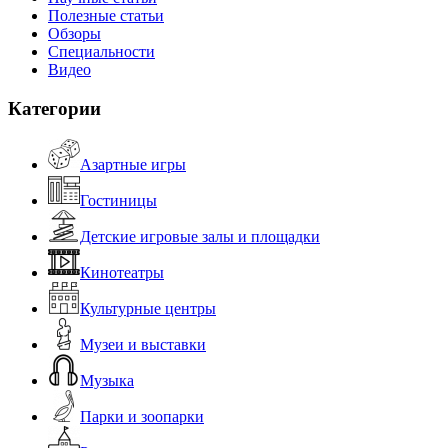
Полезные статьи
Обзоры
Специальности
Видео
Категории
Азартные игры
Гостиницы
Детские игровые залы и площадки
Кинотеатры
Культурные центры
Музеи и выставки
Музыка
Парки и зоопарки