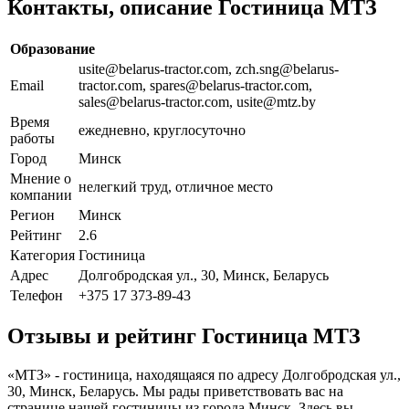
Контакты, описание Гостиница МТЗ
Образование
usite@belarus-tractor.com, zch.sng@belarus-
Email
tractor.com, spares@belarus-tractor.com,
sales@belarus-tractor.com, usite@mtz.by
Время
ежедневно, круглосуточно
работы
Город
Минск
Мнение о
нелегкий труд, отличное место
компании
Регион
Минск
Рейтинг
2.6
Категория
Гостиница
Адрес
Долгобродская ул., 30, Минск, Беларусь
Телефон
+375 17 373-89-43
Отзывы и рейтинг Гостиница МТЗ
«МТЗ» - гостиница, находящаяся по адресу Долгобродская ул.,
30, Минск, Беларусь. Мы рады приветствовать вас на
странице нашей гостиницы из города Минск. Здесь вы