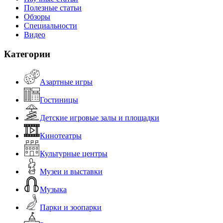
Полезные статьи
Обзоры
Специальности
Видео
Категории
Азартные игры
Гостиницы
Детские игровые залы и площадки
Кинотеатры
Культурные центры
Музеи и выставки
Музыка
Парки и зоопарки