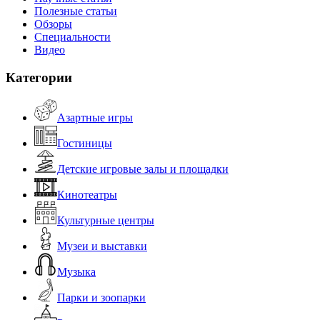
Полезные статьи
Обзоры
Специальности
Видео
Категории
Азартные игры
Гостиницы
Детские игровые залы и площадки
Кинотеатры
Культурные центры
Музеи и выставки
Музыка
Парки и зоопарки