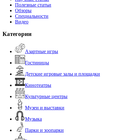
Полезные статьи
Обзоры
Специальности
Видео
Категории
Азартные игры
Гостиницы
Детские игровые залы и площадки
Кинотеатры
Культурные центры
Музеи и выставки
Музыка
Парки и зоопарки