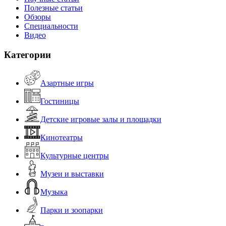
Полезные статьи
Обзоры
Специальности
Видео
Категории
Азартные игры
Гостиницы
Детские игровые залы и площадки
Кинотеатры
Культурные центры
Музеи и выставки
Музыка
Парки и зоопарки