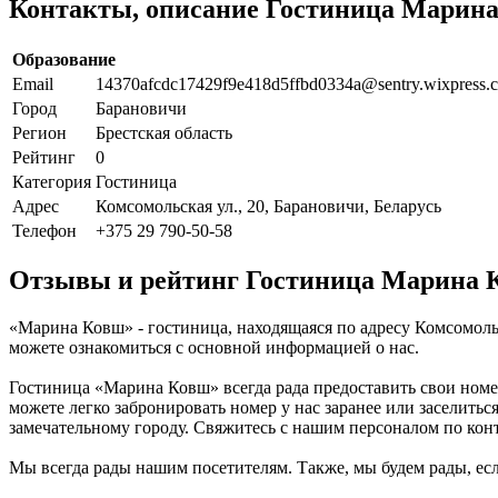
Контакты, описание Гостиница Марин
Образование
Email
14370afcdc17429f9e418d5ffbd0334a@sentry.wixpress
Город
Барановичи
Регион
Брестская область
Рейтинг
0
Категория
Гостиница
Адрес
Комсомольская ул., 20, Барановичи, Беларусь
Телефон
+375 29 790-50-58
Отзывы и рейтинг Гостиница Марина 
«Марина Ковш» - гостиница, находящаяся по адресу Комсомольс
можете ознакомиться с основной информацией о нас.
Гостиница «Марина Ковш» всегда рада предоставить свои номе
можете легко забронировать номер у нас заранее или заселить
замечательному городу. Свяжитесь с нашим персоналом по ко
Мы всегда рады нашим посетителям. Также, мы будем рады, если