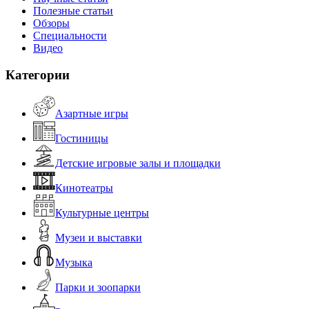
Полезные статьи
Обзоры
Специальности
Видео
Категории
Азартные игры
Гостиницы
Детские игровые залы и площадки
Кинотеатры
Культурные центры
Музеи и выставки
Музыка
Парки и зоопарки