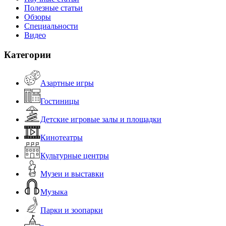
Полезные статьи
Обзоры
Специальности
Видео
Категории
Азартные игры
Гостиницы
Детские игровые залы и площадки
Кинотеатры
Культурные центры
Музеи и выставки
Музыка
Парки и зоопарки