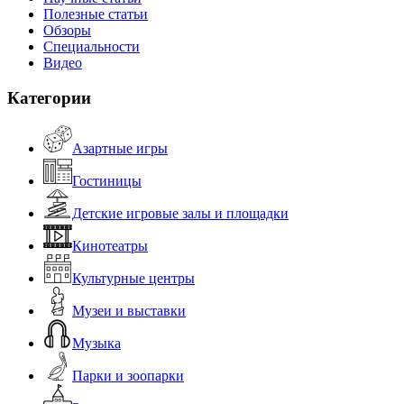
Полезные статьи
Обзоры
Специальности
Видео
Категории
Азартные игры
Гостиницы
Детские игровые залы и площадки
Кинотеатры
Культурные центры
Музеи и выставки
Музыка
Парки и зоопарки