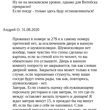
Ну не на московском уровне, однако для Витебска
прекрасно!
Если поеду - только здесь буду останавливаться!
Андрей О.
31.08.2020
Проживал в номере за 27$ и к самому номеру
претензий нет, за исключением двери в ванную
комнату и шумоизоляции. Шумоизоляции нет
вообще, такое чувство что стены сделаны из
картона, если за стеной кто-то чихнет, то вы
обязательно это услышите. Дверь в ванную
комнату попросту не закрывается, так как сломан
дверной замок. Закрыться она может только в том
случае, если хорошенько стукнуть, чему ваши
соседи будут очень рады, так как, повторюсь,
шумоизоляции - нет.
Завтрак. Если ставить оценку обслуживающему
персоналу ресторана и сам завтрак, то это где-то
между: оставляет желать лучшего и днищем! Я
ждал завтрак минут 15, и прождал бы ещ минут
40, если бы сам о себе не напомнил. Слов
извинений персонал ресторана , видимо, не знает.