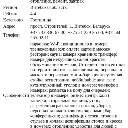
отопление, ремонт, завтрак
Регион
Витебская область
Рейтинг
4.4
Категория
Гостиница
Адрес
просп. Строителей, 1, Витебск, Беларусь
+375 33 336-67-30, +375 21 229-85-00, +375 44
Телефон
555-92-11
парковка; Wi-Fi; кондиционер в номере;
тренажёрный зал; оплата картой; массаж;
ресторан; сауна; камера хранения; трансфер;
номера для некурящих; салон красоты;
обслуживание номеров; Интернет; антисептики
на территории отеля; холодильник; персонал в
масках и перчатках; мини-бар; круглосуточная
стойка регистрации; лобби/public area; фен;
кухня/кухонный уголок в номере; чай/кофе в
номерах; разметка на полу для очередей;
Особенности
телевизор в номере; бизнес-центр; халат;
тапочки; стиральная машина; утюг;
разреженная расстановка столов; уборка;
персонал за пластиковыми экранами; бар;
конференц-зал; дезинфекция стоек, столов и
стульев в холлах; дезинфекция столов и кресел
в номерах; отопление; удобства для людей с