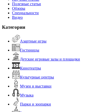
Полезные статьи
Обзоры
Специальности
Видео
Категории
Азартные игры
Гостиницы
Детские игровые залы и площадки
Кинотеатры
Культурные центры
Музеи и выставки
Музыка
Парки и зоопарки