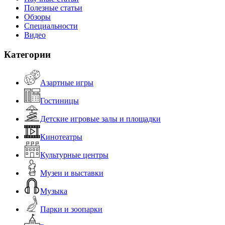
Полезные статьи
Обзоры
Специальности
Видео
Категории
Азартные игры
Гостиницы
Детские игровые залы и площадки
Кинотеатры
Культурные центры
Музеи и выставки
Музыка
Парки и зоопарки