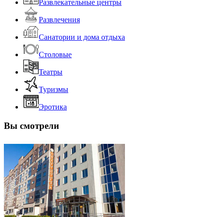
Развлекательные центры
Развлечения
Санатории и дома отдыха
Столовые
Театры
Туризмы
Эротика
Вы смотрели