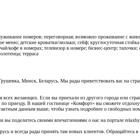
бслуживание номеров; переговорная; возможно проживание с жив
ское меню; детские кроватки/люльки; сейф; круглосуточная стойк
чай/кофе в номерах; телевизор в номере; бизнес-центр; тапочки;
олотенца; терраса
 Грушевка, Минск, Беларусь. Мы рады приветствовать вас на ст
ля всех желающих. Если вы приехали из другого города или стр
ся по приезду. В нашей гостинице «Комфорт» вы сможете отдохну
нтактным данным выше, чтобы узнать подробнее о свободных но
 вы поделитесь своими впечатлениями о нас на портале relaxby.
русь и всегда рады принять там новых клиентов. Обращайтесь в