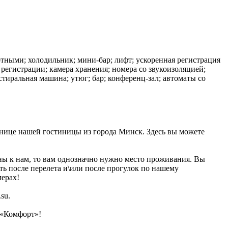
отными; холодильник; мини-бар; лифт; ускоренная регистрация
а регистрации; камера хранения; номера со звукоизоляцией;
 стиральная машина; утюг; бар; конференц-зал; автоматы со
ранице нашей гостиницы из города Минск. Здесь вы можете
аны к нам, то вам однозначно нужно место проживания. Вы
ть после перелета и\или после прогулок по нашему
мерах!
su.
 «Комфорт»!