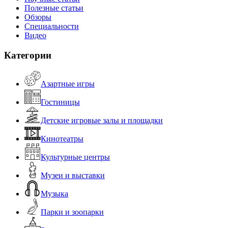
Полезные статьи
Обзоры
Специальности
Видео
Категории
Азартные игры
Гостиницы
Детские игровые залы и площадки
Кинотеатры
Культурные центры
Музеи и выставки
Музыка
Парки и зоопарки