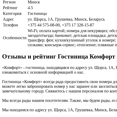
Регион
Минск
Рейтинг
4.5
Категория
Гостиница
Адрес
ул. Щорса, 1А, Грушевка, Минск, Беларусь
Телефон
+375 44 575-08-00, +375 17 328-15-87
Wi-Fi; оплата картой; номера для некурящих; о
заезда/отъезда; банкомат; детская площадка; дет
Особенности
трансфер; фен; кухня/кухонный уголок в номере; 
снэками; консьерж-сервис; отопление; пляжные п
Отзывы и рейтинг Гостиница Комфорт
«Комфорт» - гостиница, находящаяся по адресу ул. Щорса, 1А,
ознакомиться с основной информацией о нас.
Гостиница «Комфорт» всегда рада предоставить свои номера д
можете легко забронировать номер у нас заранее или заселить
замечательному городу. Свяжитесь с нашим персоналом по ко
Мы всегда рады нашим посетителям. Также, мы будем рады, если
Мы находимся по адресу ул. Щорса, 1А, Грушевка, Минск, Бела