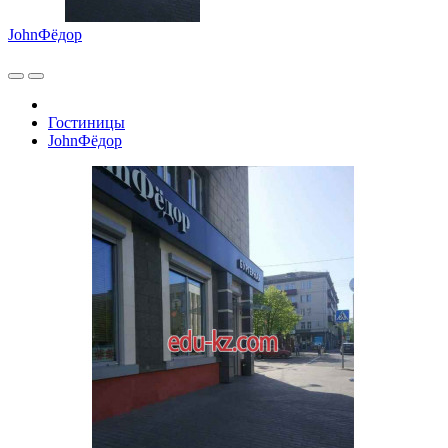
JohnФёдор
Гостиницы
JohnФёдор