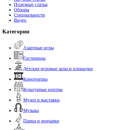
Полезные статьи
Обзоры
Специальности
Видео
Категории
Азартные игры
Гостиницы
Детские игровые залы и площадки
Кинотеатры
Культурные центры
Музеи и выставки
Музыка
Парки и зоопарки