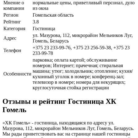
Мнение о
нормальные цены, приветливый персонал, дуло
компании
из окна
Регион
Гомельская область
Рейтинг
3.8
Категория
Гостиница
ул. Мазурова, 112, микрорайон Мельников Луг,
Адрес
Гомель, Беларусь
+375 23 233-99-76, +375 23 256-59-38, +375 23
Телефон
233-99-78
парковка; оплата картой; обслуживание
номеров; Интернет; прачечная; стиральная
машина; утюг; холодильник; отопление; кухня/
Особенности
кухонный уголок в номере; конференц-зал;
телевизор в номере; номера для некурящих;
круглосуточная стойка регистрации
Отзывы и рейтинг Гостиница ХК
Гомель
«ХК Гомель» - гостиница, находящаяся по адресу ул.
Мазурова, 112, микрорайон Мельников Луг, Гомель, Беларусь.
Мы рады приветствовать вас на странице нашей гостиницы