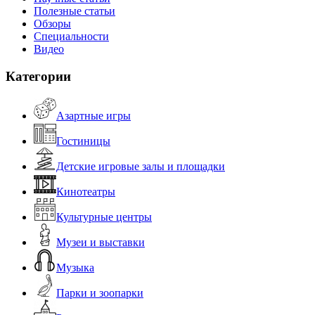
Полезные статьи
Обзоры
Специальности
Видео
Категории
Азартные игры
Гостиницы
Детские игровые залы и площадки
Кинотеатры
Культурные центры
Музеи и выставки
Музыка
Парки и зоопарки